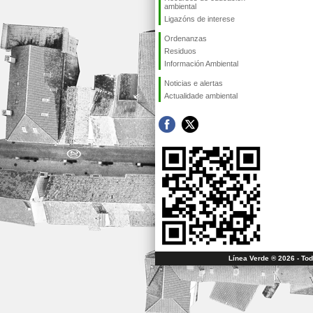
ambiental
Ligazóns de interese
Ordenanzas
Residuos
Información Ambiental
Noticias e alertas
Actualidade ambiental
Línea Verde ® 2026 - To