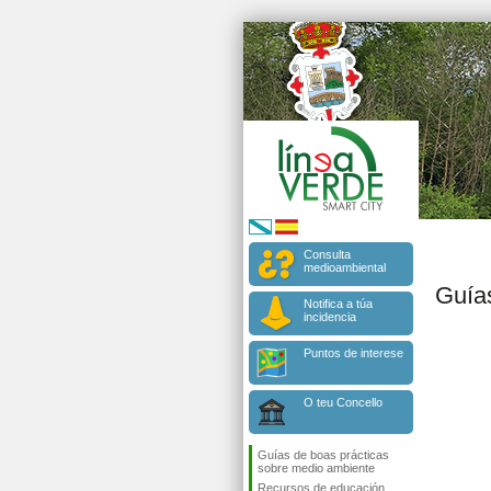
Consulta
medioambiental
Guía
Notifica a túa
incidencia
Puntos de interese
O teu Concello
Guías de boas prácticas
sobre medio ambiente
Recursos de educación