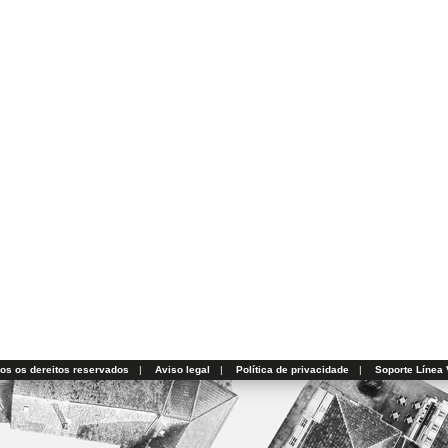
dos os dereitos reservados
|
Aviso legal
|
Política de privacidade
|
Soporte Línea 