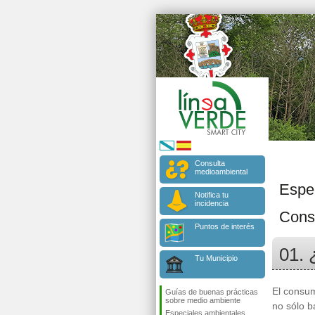
Consulta
medioambiental
Espe
Notifica tu
incidencia
Cons
Puntos de interés
01. 
Tu Municipio
El consum
Guías de buenas prácticas
sobre medio ambiente
no sólo b
Especiales ambientales