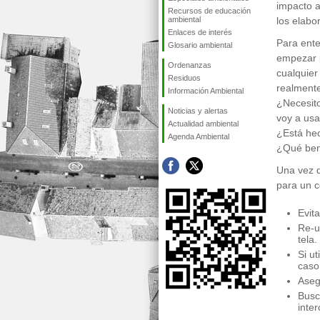
impacto a
Recursos de educación
ambiental
los elabo
Enlaces de interés
Para ent
Glosario ambiental
empezar 
Ordenanzas
cualquier
Residuos
realment
Información Ambiental
¿Necesit
Noticias y alertas
voy a usa
Actualidad ambiental
¿Está hec
Agenda Ambiental
¿Qué bene
Una vez q
para un 
Evita
Re-u
tela.
Si u
caso,
Aseg
Busc
inte