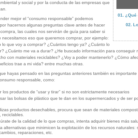
mbiental y social y por la conducta de las empresas que
ran.
01. ¿Qué
ender mejor el “consumo responsable” podemos
02. L
por hacernos algunas preguntas clave antes de hacer
 compra, las cuales nos servirán de guía para saber si
e necesitamos eso que queremos comprar, por ejemplo:
o lo que voy a comprar? ¿Cuántos tengo ya? ¿Cuánto lo
r? ¿Cuánto me va a durar? ¿He buscado información para conseguir m
ho con materiales reciclables? ¿Voy a poder mantenerlo? ¿Cómo afecta
ficios trae a mi vida? entre muchas otras.
ue hayas pensado en las preguntas anteriores también es importante 
consumo responsable, como:
r los productos de “usar y tirar” si no son estrictamente necesarios
sar las bolsas de plástico que te dan en los supermercados y de ser pos
tilizas productos desechables, procura que sean de materiales compost
 reciclables.
úrate de la calidad de lo que compras, intenta adquirir bienes más sal
a alternativas que minimicen la explotación de los recursos naturales: 
rcambios, reparaciones, etc.