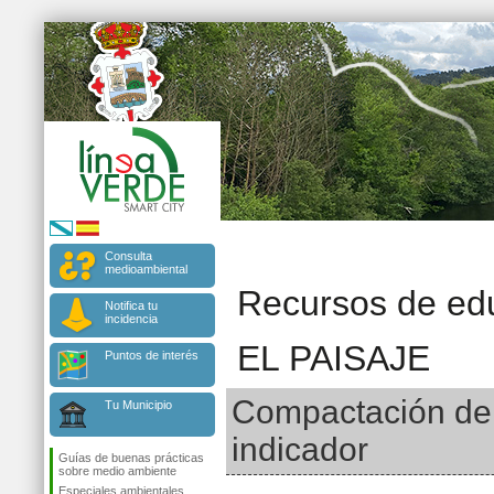
Consulta
medioambiental
Recursos de ed
Notifica tu
incidencia
EL PAISAJE
Puntos de interés
Compactación del 
Tu Municipio
indicador
Guías de buenas prácticas
sobre medio ambiente
Especiales ambientales