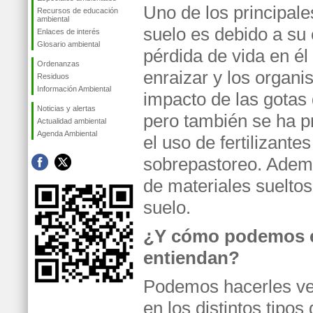
Uno de los principale
Recursos de educación
ambiental
suelo es debido a s
Enlaces de interés
Glosario ambiental
pérdida de vida en él
Ordenanzas
enraizar y los organi
Residuos
Información Ambiental
impacto de las gotas
Noticias y alertas
pero también se ha 
Actualidad ambiental
Agenda Ambiental
el uso de fertilizante
sobrepastoreo. Ademá
de materiales sueltos
suelo.
¿Y cómo podemos ex
entiendan?
Podemos hacerles ver
en los distintos tipo