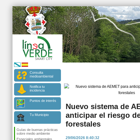
Consulta
medioambiental
Notifica tu
incidencia
Puntos de interés
Nuevo sistema de A
anticipar el riesgo d
Tu Municipio
forestales
Guías de buenas prácticas
sobre medio ambiente
29/06/2026 8:40:32
Especiales ambientales