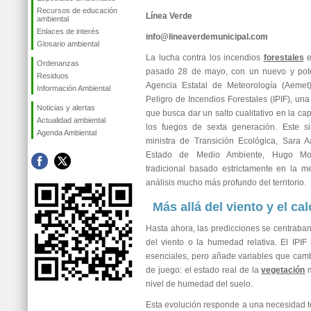
Recursos de educación
Línea Verde
ambiental
Enlaces de interés
info@lineaverdemunicipal.com
Glosario ambiental
La lucha contra los incendios
forestales
e
Ordenanzas
pasado 28 de mayo, con un nuevo y poten
Residuos
Agencia Estatal de Meteorología (Aemet)
Información Ambiental
Peligro de Incendios Forestales (IPIF), un
Noticias y alertas
que busca dar un salto cualitativo en la ca
Actualidad ambiental
los fuegos de sexta generación. Este si
Agenda Ambiental
ministra de Transición Ecológica, Sara A
Estado de Medio Ambiente, Hugo Mor
tradicional basado estrictamente en la m
análisis mucho más profundo del territorio.
Más allá del viento y el cal
Hasta ahora, las predicciones se centraban
del viento o la humedad relativa. El IPI
esenciales, pero añade variables que camb
de juego: el estado real de la
vegetación
m
nivel de humedad del suelo.
Esta evolución responde a una necesidad té