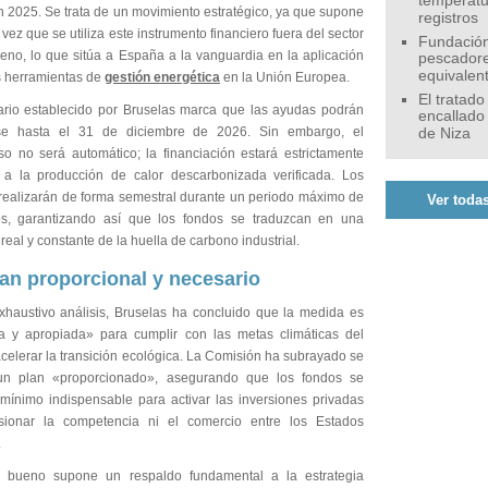
temperatu
n 2025. Se trata de un movimiento estratégico, ya que supone
registros
 vez que se utiliza este instrumento financiero fuera del sector
Fundación
geno, lo que sitúa a España a la vanguardia en la aplicación
pescadore
equivalen
 herramientas de
gestión energética
en la Unión Europea.
El tratado
ario establecido por Bruselas marca que las ayudas podrán
encallado
se hasta el 31 de diciembre de 2026. Sin embargo, el
de Niza
o no será automático; la financiación estará estrictamente
 a la producción de calor descarbonizada verificada. Los
realizarán de forma semestral durante un periodo máximo de
Ver todas
s, garantizando así que los fondos se traduzcan en una
real y constante de la huella de carbono industrial.
an proporcional y necesario
xhaustivo análisis, Bruselas ha concluido que la medida es
a y apropiada» para cumplir con las metas climáticas del
celerar la transición ecológica. La Comisión ha subrayado se
 un plan «proporcionado», asegurando que los fondos se
l mínimo indispensable para activar las inversiones privadas
rsionar la competencia ni el comercio entre los Estados
.
o bueno supone un respaldo fundamental a la estrategia