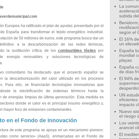
La comunid
de
aceleració
subida de
eaverdemunicipal.com
Benidorm,
ón Europea ha ratificado el plan de ayudas presentado por el
reutilizac
de España para transformar el tejido energético industrial.
según el 
otación de 50 millones de euros, este programa busca dar un
El 16% de
un elevad
efinitivo a la descarbonización de las redes térmicas,
ndo la sustitución crítica de los
combustibles fósiles
por
España ba
mundial c
de energía renovables y soluciones tecnológicas de
playas
a.
España cu
de días fr
ivo comunitario ha destacado que el proyecto español se
en la descarbonización del calor utilizado en los procesos
El 94% de 
supermer
les. Para ello, se financiarán tecnologías innovadoras que
desperdic
desde la electrificación de sistemas térmicos hasta la
UN estudi
ón de energías limpias de última generación. Esta medida es
eficiente
 sectores donde el calor es el principal insumo energético y,
impacto c
 el mayor foco de emisiones contaminantes.
Nuevo sis
el riesgo 
to en el Fondo de Innovación
Los veinti
arancel c
ectura de este programa se apoya en un mecanismo pionero:
El medite
astas como servicio» (AaaS), enmarcadas en el Fondo de