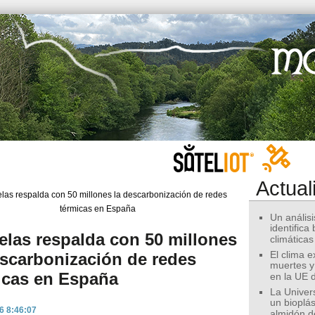
Actual
Un análisis
identifica
elas respalda con 50 millones
climáticas
escarbonización de redes
El clima 
muertes y
icas en España
en la UE 
La Univer
un bioplás
6 8:46:07
almidón d