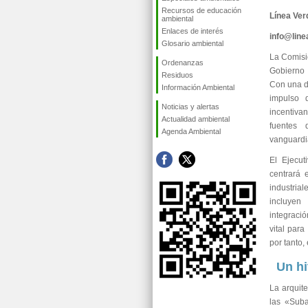
Recursos de educación
Línea Ver
ambiental
Enlaces de interés
info@lin
Glosario ambiental
La Comisi
Ordenanzas
Gobierno 
Residuos
Con una d
Información Ambiental
impulso d
Noticias y alertas
incentiva
Actualidad ambiental
fuentes 
Agenda Ambiental
vanguardi
El Ejecut
centrará 
industria
incluyen 
integraci
vital para
por tanto,
Un hi
La arquit
las «Sub