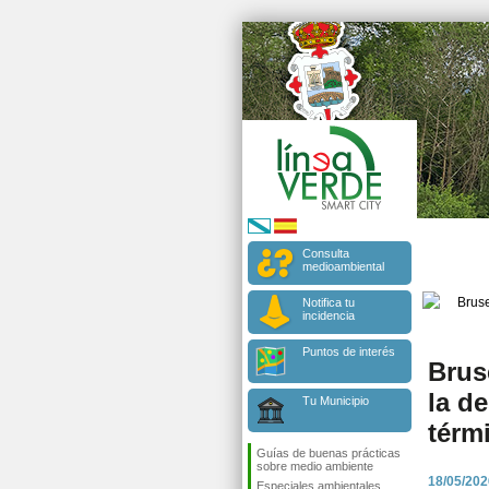
Consulta
medioambiental
Notifica tu
incidencia
Puntos de interés
Brus
la d
Tu Municipio
térm
Guías de buenas prácticas
sobre medio ambiente
18/05/202
Especiales ambientales