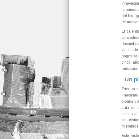
Innovació
la primera
del hidró
de nuevas
El calend
conceder
desembols
vinculada
pagos se 
cinco año
reducción 
Un pl
Tras un e
«necesari
bloque y a
trata de
limitan a
sin disto
miembros
Este vist