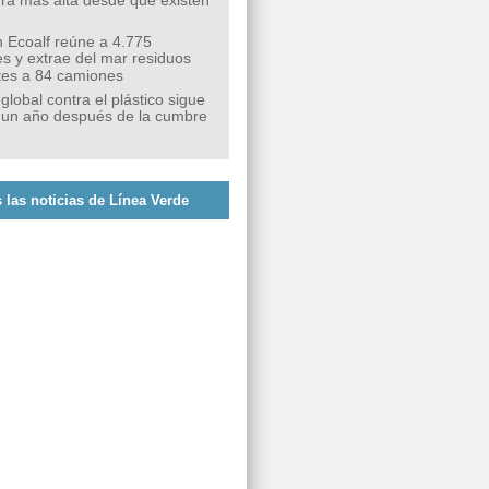
ra más alta desde que existen
 Ecoalf reúne a 4.775
s y extrae del mar residuos
tes a 84 camiones
 global contra el plástico sigue
 un año después de la cumbre
 las noticias de Línea Verde