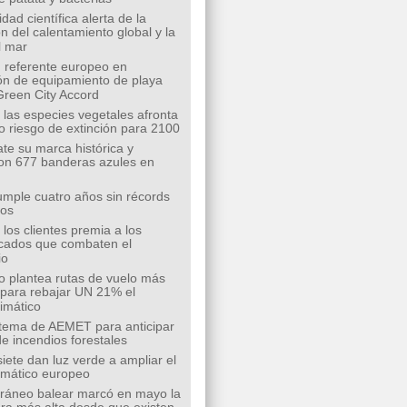
ad científica alerta de la
n del calentamiento global y la
l mar
 referente europeo en
ión de equipamiento de playa
Green City Accord
 las especies vegetales afronta
o riesgo de extinción para 2100
te su marca histórica y
on 677 banderas azules en
mple cuatro años sin récords
íos
los clientes premia a los
cados que combaten el
io
o plantea rutas de vuelo más
s para rebajar UN 21% el
limático
tema de AEMET para anticipar
de incendios forestales
siete dan luz verde a ampliar el
limático europeo
rráneo balear marcó en mayo la