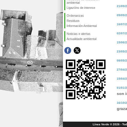
ambiental
21/09/
Ligazóns de interese
09/09/
Ordenanzas
Residuos
16/07/
Información Ambiental
02/07/
Noticias e alertas
Actualidade ambiental
15/06/
23/05/
08/05/
27/04/
15/04/
01/01/
son 
16/10/
graza
Línea Verde ® 2026 - To