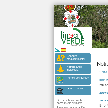
Consulta
medioambiental
Noti
Notifica a túa
incidencia
11/11/
Puntos de interese
01/11/
mus
O teu Concello
22/10/
Guías de boas prácticas
28/09/
sobre medio ambiente
Enciñ
Recursos de educación