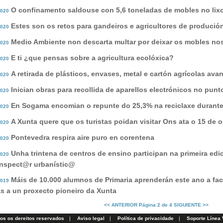
O confinamento saldouse con 5,6 toneladas de mobles no lix
2020
Estes son os retos para gandeiros e agricultores de produció
2020
Medio Ambiente non descarta multar por deixar os mobles nos
2020
E ti ¿que pensas sobre a agricultura ecolóxica?
2020
A retirada de plásticos, envases, metal e cartón agrícolas av
2020
Inician obras para recollida de aparellos electrónicos no punt
2020
En Sogama encomian o repunte do 25,3% na reciclaxe durant
2020
A Xunta quere que os turistas poidan visitar Ons ata o 15 de 
2020
Pontevedra respira aire puro en corentena
2020
Unha trintena de centros de ensino participan na primeira edi
2020
inspect@r urbanístic@
Máis de 10.000 alumnos de Primaria aprenderán este ano a fa
2019
s a un proxecto pioneiro da Xunta
<< ANTERIOR
Página 2 de 4
SIGUIENTE >>
dos os dereitos reservados
|
Aviso legal
|
Política de privacidade
|
Soporte Línea 