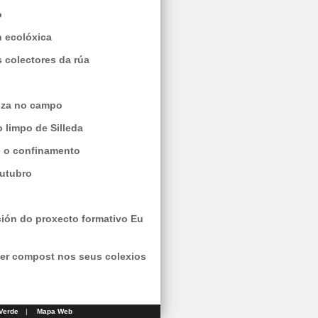
o
n ecolóxica
 colectores da rúa
anza no campo
o limpo de Silleda
e o confinamento
outubro
ción do proxecto formativo Eu
cer compost nos seus colexios
Verde
|
Mapa Web