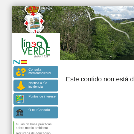
Consulta
medioambiental
Este contido non está 
Notifica a túa
incidencia
Puntos de interese
O teu Concello
Guías de boas prácticas
sobre medio ambiente
Recursos de educación