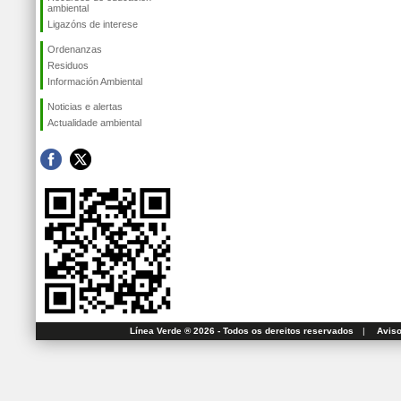
ambiental
Ligazóns de interese
Ordenanzas
Residuos
Información Ambiental
Noticias e alertas
Actualidade ambiental
Línea Verde ® 2026 - Todos os dereitos reservados
|
Aviso