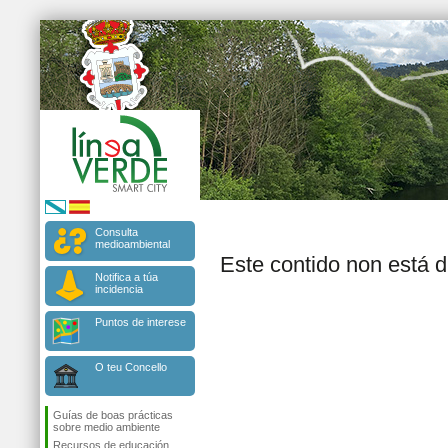
Consulta
medioambiental
Este contido non está 
Notifica a túa
incidencia
Puntos de interese
O teu Concello
Guías de boas prácticas
sobre medio ambiente
Recursos de educación