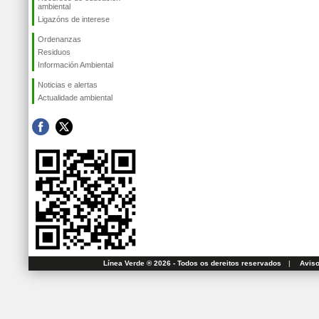
ambiental
Ligazóns de interese
Ordenanzas
Residuos
Información Ambiental
Noticias e alertas
Actualidade ambiental
Línea Verde ® 2026 - Todos os dereitos reservados
|
Aviso