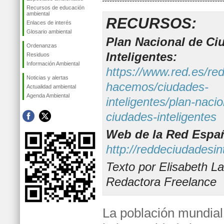
Recursos de educación
ambiental
RECURSOS:
Enlaces de interés
Glosario ambiental
Plan Nacional de Ci
Ordenanzas
Inteligentes:
Residuos
Información Ambiental
https://www.red.es/re
Noticias y alertas
hacemos/ciudades-
Actualidad ambiental
Agenda Ambiental
inteligentes/plan-nacio
ciudades-inteligentes
Web de la Red Españ
http://reddeciudadesin
Texto por Elisabeth L
Redactora Freelance
La población mundial