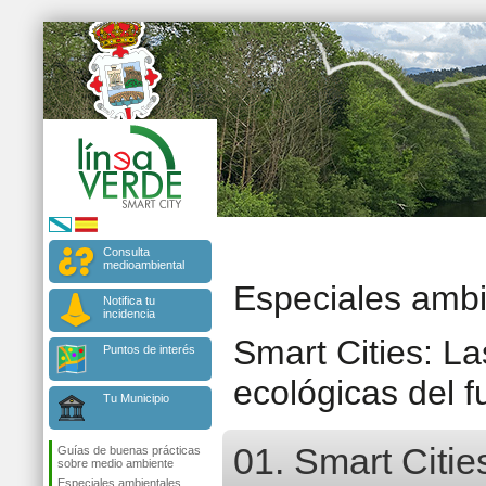
Consulta
medioambiental
Especiales ambi
Notifica tu
incidencia
Smart Cities: La
Puntos de interés
ecológicas del f
Tu Municipio
01. Smart Citie
Guías de buenas prácticas
sobre medio ambiente
Especiales ambientales