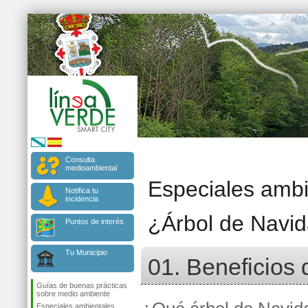
Consulta
medioambiental
Especiales ambi
Notifica tu
incidencia
¿Árbol de Navid
Puntos de interés
Tu Municipio
01. Beneficios 
Guías de buenas prácticas
sobre medio ambiente
Especiales ambientales