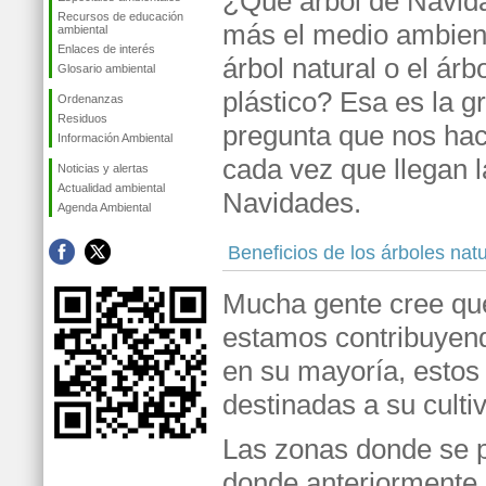
¿Qué árbol de Navid
Recursos de educación
más el medio ambient
ambiental
Enlaces de interés
árbol natural o el árb
Glosario ambiental
plástico? Esa es la g
Ordenanzas
Residuos
pregunta que nos h
Información Ambiental
cada vez que llegan l
Noticias y alertas
Actualidad ambiental
Navidades.
Agenda Ambiental
Beneficios de los árboles nat
Mucha gente cree que
estamos contribuyend
en su mayoría, estos
destinadas a su cultiv
Las zonas donde se p
donde anteriormente 